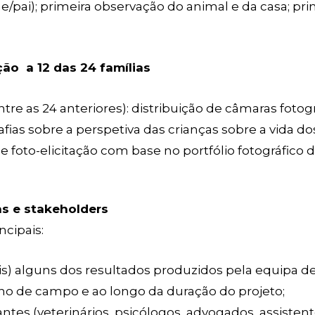
ãe/pai); primeira observação do animal e da casa; p
ção a 12 das 24 famílias
 entre as 24 anteriores): distribuição de câmaras fotog
afias sobre a perspetiva das crianças sobre a vida 
s de foto-elicitação com base no portfólio fotográfico
s e stakeholders
incipais:
ais) alguns dos resultados produzidos pela equipa d
lho de campo e ao longo da duração do projeto;
antes (veterinários, psicólogos, advogados, assistente