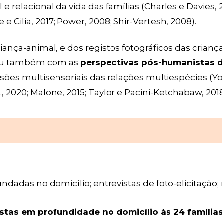
relacional da vida das famílias (Charles e Davies, 2
ne e Cilia, 2017; Power, 2008; Shir-Vertesh, 2008).
riança-animal, e dos registos fotográficos das crianç
ogou também com as
perspectivas pós-humanistas da
ões multisensoriais das relações multiespécies (You
, 2020; Malone, 2015; Taylor e Pacini-Ketchabaw, 201
ndadas no domicílio; entrevistas de foto-elicitação; 
istas em profundidade no domicílio às 24 família