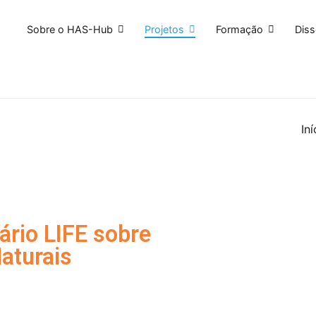
Sobre o HAS-Hub
Projetos
Formação
Dis
Animais e Catástrofes
Iní
rio LIFE sobre
aturais